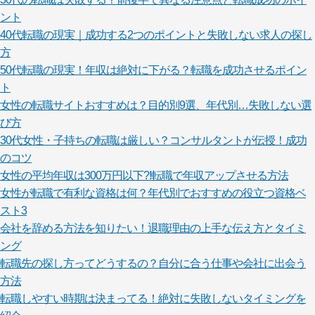
ント
40代転職の現実｜成功する2つのポイントと失敗しない求人の探し
方
50代転職の現実！年収は絶対に下がる？転職を成功させるポイン
ト
女性の転職サイトおすすめは？目的別9選、年代別…失敗しない選
び方
30代女性・子持ちの転職は厳しい？コンサルタントが伝授！成功
のコツ
女性の平均年収は300万円以下?!転職で年収アップさせる方法
女性が転職で有利な資格は何？年代別でおすすめの役立つ資格ベ
スト3
会社を辞める方法を知りたい！退職理由の上手な伝え方とタイミ
ング
転職先の探し方ってどうするの？自分に合う仕事や会社に出会う
方法
転職しやすい時期は決まってる！絶対に失敗しないタイミングを