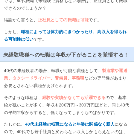
では、40代転職で未経験で資格もない場合は、正社員として転職
できるのでしょうか？
結論から言うと、
正社員としての転職は可能
です。
しかし、
職種によっては体力的にきつかったり、高収入を得られ
る可能性は低い
です。
未経験職種への転職は年収が下がることを覚悟する！
40代の未経験者の場合、転職が可能な職種として、
製造業や運送
業、タクシードライバー、警備員、事務職
などの専門性があまり
必要とされない職種があげられます。
そのような職種は、
経験や実績がなくても活躍できる
ので、基本
給が低いことが多く、年収も200万円～300万円ほどと、同じ40代
の平均年収からすると、低くなってしまうものばかりです。
たしかに、
40代未経験の転職になると年齢は関係なく新人
になる
ので、40代でも若手社員と変わらない収入しかもらえないのは、