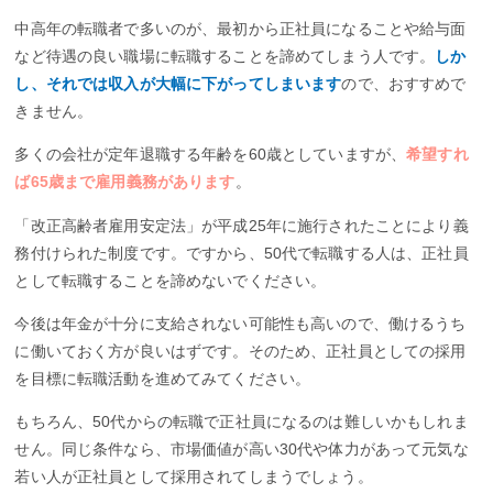
中高年の転職者で多いのが、最初から正社員になることや給与面
など待遇の良い職場に転職することを諦めてしまう人です。
しか
し、それでは収入が大幅に下がってしまいます
ので、おすすめで
きません。
多くの会社が定年退職する年齢を60歳としていますが、
希望すれ
ば65歳まで雇用義務があります
。
「改正高齢者雇用安定法」が平成25年に施行されたことにより義
務付けられた制度です。ですから、50代で転職する人は、正社員
として転職することを諦めないでください。
今後は年金が十分に支給されない可能性も高いので、働けるうち
に働いておく方が良いはずです。そのため、正社員としての採用
を目標に転職活動を進めてみてください。
もちろん、50代からの転職で正社員になるのは難しいかもしれま
せん。同じ条件なら、市場価値が高い30代や体力があって元気な
若い人が正社員として採用されてしまうでしょう。