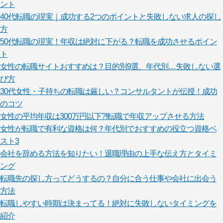
ント
40代転職の現実｜成功する2つのポイントと失敗しない求人の探し
方
50代転職の現実！年収は絶対に下がる？転職を成功させるポイン
ト
女性の転職サイトおすすめは？目的別9選、年代別…失敗しない選
び方
30代女性・子持ちの転職は厳しい？コンサルタントが伝授！成功
のコツ
女性の平均年収は300万円以下?!転職で年収アップさせる方法
女性が転職で有利な資格は何？年代別でおすすめの役立つ資格ベ
スト3
会社を辞める方法を知りたい！退職理由の上手な伝え方とタイミ
ング
転職先の探し方ってどうするの？自分に合う仕事や会社に出会う
方法
転職しやすい時期は決まってる！絶対に失敗しないタイミングを
紹介