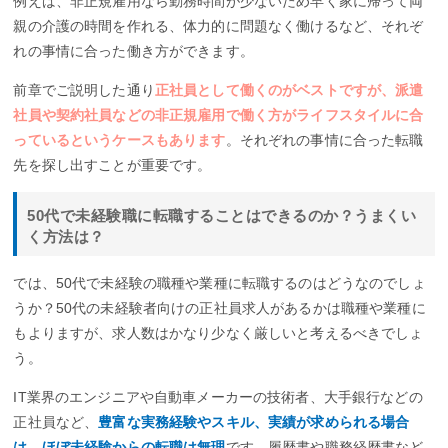
例えば、非正規雇用なら勤務時間が少ないため早く家に帰って両
親の介護の時間を作れる、体力的に問題なく働けるなど、それぞ
れの事情に合った働き方ができます。
前章でご説明した通り
正社員として働くのがベストですが、派遣
社員や契約社員などの非正規雇用で働く方がライフスタイルに合
っているというケースもあります
。それぞれの事情に合った転職
先を探し出すことが重要です。
50代で未経験職に転職することはできるのか？うまくい
く方法は？
では、50代で未経験の職種や業種に転職するのはどうなのでしょ
うか？50代の未経験者向けの正社員求人があるかは職種や業種に
もよりますが、求人数はかなり少なく厳しいと考えるべきでしょ
う。
IT業界のエンジニアや自動車メーカーの技術者、大手銀行などの
正社員など、
豊富な実務経験やスキル、実績が求められる場合
は、ほぼ未経験からの転職は無理
です。履歴書や職務経歴書など