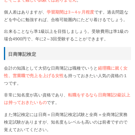
とそこまで難しい試験ではありません
。
個人差はありますが、
学習期間は3～4ヶ月程度
です。過去問題な
どを中心に勉強すれば、合格可能圏内にたどり着けるでしょう。
出来ることなら準1級以上を目指しましょう。受験費用は準1級の
場合4900円で、年に2～3回受験することができます。
日商簿記検定
会計の知識として大切な日商簿記は職種でいうと
経理職に就く女
性、営業職で売上を上げる女性
も持っておきたい人気の資格の１
つです。
非常に知名度が高い資格であり、
転職をするなら日商簿記2級以上
は持っておきたいもの
です。
また簿記検定には日商＝日商簿記検定試験と全商＝全商簿記実務
検定試験がありますが、知名度もレベルも高いのは前者ですので
覚えておいてください。