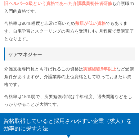
旧ヘルパー2級という資格であった介護職員初任者研修
も介護職の
入門的資格です。
合格率は90％程度と非常に高いため
敷居が低い資格
でもありま
す。自宅学習とスクーリングの両方を受講し4ヶ月程度で受講完了
となります。
ケアマネジャー
介護支援専門員とも呼ばれるこの資格は
実務経験5年以上
など受講
条件がありますが、介護業界の上位資格として取っておきたい資
格です。
合格率は15％弱で、所要勉強時間は半年程度、過去問題などをし
っかりやることが大切です。
資格取得していると採用されやすい企業（求人）を
効率的に探す方法