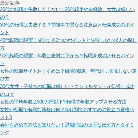
最新記事
20代の転職で失敗したくない！20代後半や未経験、女性は厳しい
の？
30代の転職は失敗する？前後半で異なる注意点と転職成功のポイ
ント
40代転職の現実｜成功する2つのポイントと失敗しない求人の探し
方
50代転職の現実！年収は絶対に下がる？転職を成功させるポイン
ト
女性の転職サイトおすすめは？目的別9選、年代別…失敗しない選
び方
30代女性・子持ちの転職は厳しい？コンサルタントが伝授！成功
のコツ
女性の平均年収は300万円以下?!転職で年収アップさせる方法
女性が転職で有利な資格は何？年代別でおすすめの役立つ資格ベ
スト3
会社を辞める方法を知りたい！退職理由の上手な伝え方とタイミ
ング