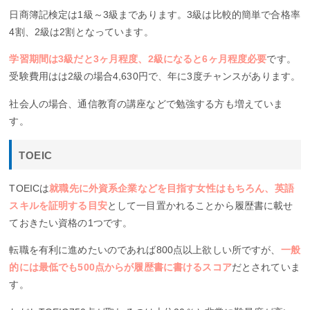
日商簿記検定は1級～3級まであります。3級は比較的簡単で合格率
4割、2級は2割となっています。
学習期間は3級だと3ヶ月程度、2級になると6ヶ月程度必要
です。
受験費用はは2級の場合4,630円で、年に3度チャンスがあります。
社会人の場合、通信教育の講座などで勉強する方も増えていま
す。
TOEIC
TOEICは
就職先に外資系企業などを目指す女性はもちろん、英語
スキルを証明する目安
として一目置かれることから履歴書に載せ
ておきたい資格の1つです。
転職を有利に進めたいのであれば800点以上欲しい所ですが、
一般
的には最低でも500点からが履歴書に書けるスコア
だとされていま
す。