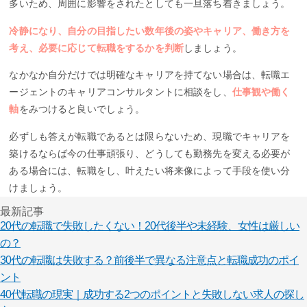
多いため、周囲に影響をされたとしても一旦落ち着きましょう。
冷静になり、自分の目指したい数年後の姿やキャリア、働き方を
考え、必要に応じて転職をするかを判断
しましょう。
なかなか自分だけでは明確なキャリアを持てない場合は、転職エ
ージェントのキャリアコンサルタントに相談をし、
仕事観や働く
軸
をみつけると良いでしょう。
必ずしも答えが転職であるとは限らないため、現職でキャリアを
築けるならば今の仕事頑張り、どうしても勤務先を変える必要が
ある場合には、転職をし、叶えたい将来像によって手段を使い分
けましょう。
最新記事
20代の転職で失敗したくない！20代後半や未経験、女性は厳しい
の？
30代の転職は失敗する？前後半で異なる注意点と転職成功のポイ
ント
40代転職の現実｜成功する2つのポイントと失敗しない求人の探し