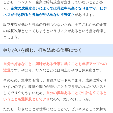
しかし、ベンチャー企業は給与規定が定まっていないことが多
く、
企業の成長度合いによっては昇給率も高くなりますが、ビジ
ネスが行き詰ると昇給が見込めない不安定さ
があります。
設立年数が低いと昇給の前例も少ないため、全てこれからの企業
の成長次第となってしまうというリスクがあるという点は考慮し
ましょう。
やりがいを感じ、打ち込める仕事につく
自分の好きなこと、興味がある仕事に就くことも年収アップへの
近道
です。やはり、好きなことには向上心ややる気も出ます。
そのため、集中力も増し、習得スピードも早まり、成果に繋がり
やすいのです。趣味や関心が高いことも突き詰めればビジネスと
して成り立ちやすいため、
自分の興味あることで生計を立てると
いうことも選択肢としてアリ
なのではないでしょうか。
ただし、好きなことが仕事になることで、ビジネスとして気持ち