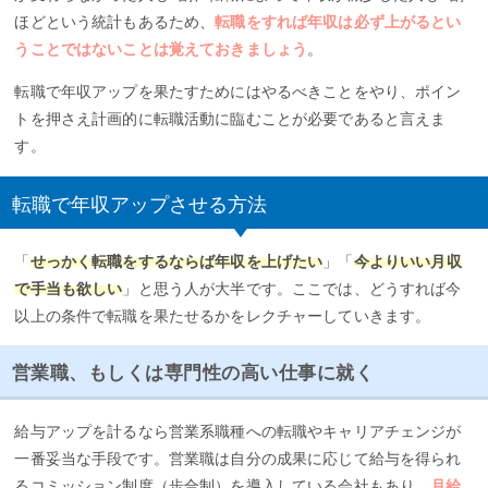
ほどという統計もあるため、
転職をすれば年収は必ず上がるとい
うことではないことは覚えておきましょう
。
転職で年収アップを果たすためにはやるべきことをやり、ポイン
トを押さえ計画的に転職活動に臨むことが必要であると言えま
す。
転職で年収アップさせる方法
「
せっかく転職をするならば年収を上げたい
」「
今よりいい月収
で手当も欲しい
」と思う人が大半です。ここでは、どうすれば今
以上の条件で転職を果たせるかをレクチャーしていきます。
営業職、もしくは専門性の高い仕事に就く
給与アップを計るなら営業系職種への転職やキャリアチェンジが
一番妥当な手段です。営業職は自分の成果に応じて給与を得られ
るコミッション制度（歩合制）を導入している会社もあり、
月給