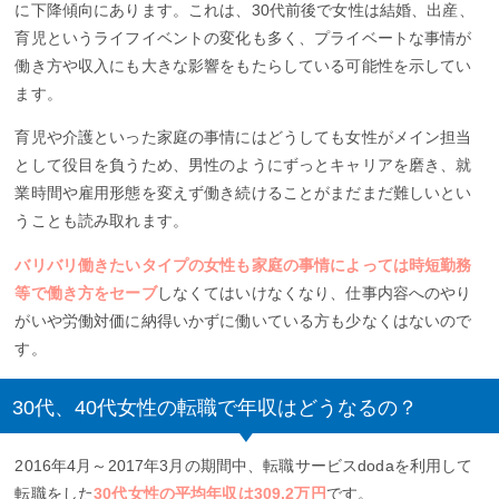
に下降傾向にあります。これは、30代前後で女性は結婚、出産、
育児というライフイベントの変化も多く、プライベートな事情が
働き方や収入にも大きな影響をもたらしている可能性を示してい
ます。
育児や介護といった家庭の事情にはどうしても女性がメイン担当
として役目を負うため、男性のようにずっとキャリアを磨き、就
業時間や雇用形態を変えず働き続けることがまだまだ難しいとい
うことも読み取れます。
バリバリ働きたいタイプの女性も家庭の事情によっては時短勤務
等で働き方をセーブ
しなくてはいけなくなり、仕事内容へのやり
がいや労働対価に納得いかずに働いている方も少なくはないので
す。
30代、40代女性の転職で年収はどうなるの？
2016年4月～2017年3月の期間中、転職サービスdodaを利用して
転職をした
30代女性の平均年収は309.2万円
です。