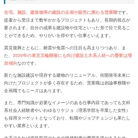
住宅、施設、建造物等の建設の企画や販売に携わる営業職
です。
提案から受注まで数年かかるプロジェクトもあり、長期的視点が
要されます。自分の成果を建設物や住宅といった形で目で見るこ
とができるため、やりがいを得やすい仕事といえます。
震災復興とともに、耐震や免震への注目も高まりつつあり、ま
た、
2020年の東京五輪開催にも向け建設土木系人材への需要は増
加傾向
なのです。
新たな施設建設や現存する建物のリニューアル、街開発等未来に
向けたプロジェクトが多く存在するため、営業職は勿論事務職や
企画職でもニーズはあります。
また、専門知識が必要なイメージのある仕事内容であっても文科
系社会人経験者やいわゆるリケジョ（理系学部を卒業した女性）
も採用ターゲットとなっており、転職やジョブチェンジも果たし
やすい業界といえます。
大手であれば資格取得のための研修制度や費用支援があるため、