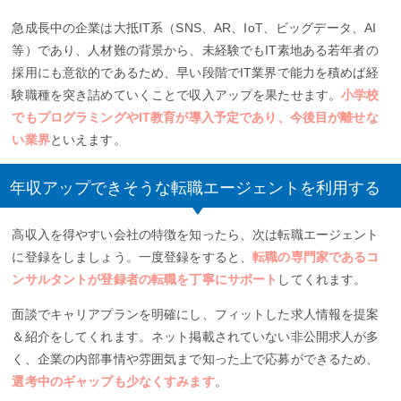
急成長中の企業は大抵IT系（SNS、AR、IoT、ビッグデータ、AI
等）であり、人材難の背景から、未経験でもIT素地ある若年者の
採用にも意欲的であるため、早い段階でIT業界で能力を積めば経
験職種を突き詰めていくことで収入アップを果たせます。
小学校
でもプログラミングやIT教育が導入予定であり、今後目が離せな
い業界
といえます。
年収アップできそうな転職エージェントを利用する
高収入を得やすい会社の特徴を知ったら、次は転職エージェント
に登録をしましょう。一度登録をすると、
転職の専門家であるコ
ンサルタントが登録者の転職を丁寧にサポート
してくれます。
面談でキャリアプランを明確にし、フィットした求人情報を提案
＆紹介をしてくれます。ネット掲載されていない非公開求人が多
く、企業の内部事情や雰囲気まで知った上で応募ができるため、
選考中のギャップも少なくすみます
。