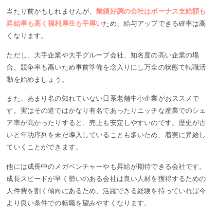
当たり前かもしれませんが、
業績好調の会社はボーナス支給額も
昇給率も高く福利厚生も手厚い
ため、給与アップできる確率は高
くなります。
ただし、大手企業や大手グループ会社、知名度の高い企業の場
合、競争率も高いため事前準備を念入りにし万全の状態て転職活
動を始めましょう。
また、あまり名の知れていない日系老舗中小企業がおススメで
す。実はその道ではかなり有名であったりニッチな産業でのシェ
ア率が高かったりすると、売上も安定しやすいのです。歴史が古
いと年功序列を未だ導入していることも多いため、着実に昇給し
ていくことができます。
他には成長中のメガベンチャーやも昇給が期待できる会社です。
成長スピードが早く勢いのある会社は良い人材を獲得するための
人件費を割く傾向にあるため、活躍できる経験を持っていれば今
より良い条件での転職を望みやすくなります。