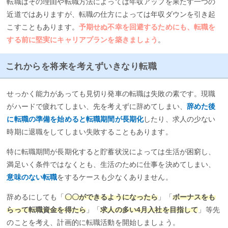
転職はその理由や転職方法によっては年収アップを果たす一つの
近道ではありますが、転職の仕方によっては年収ダウンを引き起
こすこともあります。
予期せぬ不幸を回避するためにも、転職を
する前に堅実にキャリアプランを築きましょう
。
これからを将来を考えずいきなり転職
せっかく能力があっても見切り発車の転職は失敗の素です。現職
がハードで疲れてしまい、先を考えずに辞めてしまい、
辞めた後
に転職の準備を始めると転職期間が長期化
したり、求人の少ない
時期に退職をしてしまい失敗することもあります。
特に転職期間が長期化すると貯蓄状況によっては生活が困窮し、
満足いく条件ではなくとも、生活のために仕事を決めてしまい、
意味のない転職
をするケースも少なくありません。
辞めるにしても「
〇〇ができるようになったら
」「
ボーナスをも
らって転職資金を得たら
」「
求人の多い4月入社を目指して
」等先
のことを考え、計画的に転職活動を開始しましょう。