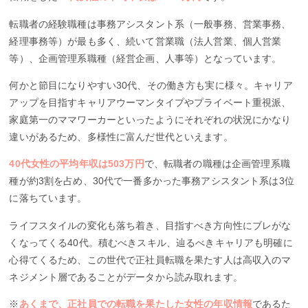
転職者の経験職種は事務アシスタント系（一般事務、営業事務、
経理事務等）が最も多く、続いて営業職（法人営業、個人営業
等）、企画管理系職種（経営企画、人事等）となっています。
何かと節目になりやすい30代、その働き方も実に様々。キャリア
アップを目指すキャリアウーマンタイプやプライベート重視派、
家庭第一のママワーカーといったようにそれぞれの状況にかなり
違いがあるため、多様性に富んだ世代といえます。
40代女性の平均年収は503万円
で、転職者の職種は企画管理系職
種が約3割を占め、30代で一番多かった事務アシスタント系は3位
に落ちています。
ライフスタイルの変化も落ち着き、目指すべき方向性にブレがな
くなってくる40代。積むべきスキル、辿るべきキャリアも明確に
心得てくるため、この世代で正社員転職を果たす人は高収入のマ
ネジメント層であることがデータから読み取れます。
※
あくまで、正社員での転職を果たした女性の年収情報
であるた