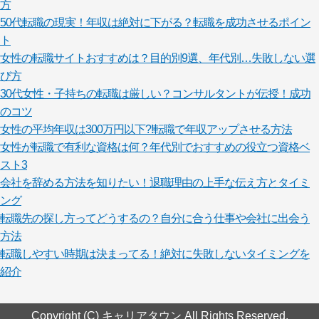
方
50代転職の現実！年収は絶対に下がる？転職を成功させるポイン
ト
女性の転職サイトおすすめは？目的別9選、年代別…失敗しない選
び方
30代女性・子持ちの転職は厳しい？コンサルタントが伝授！成功
のコツ
女性の平均年収は300万円以下?!転職で年収アップさせる方法
女性が転職で有利な資格は何？年代別でおすすめの役立つ資格ベ
スト3
会社を辞める方法を知りたい！退職理由の上手な伝え方とタイミ
ング
転職先の探し方ってどうするの？自分に合う仕事や会社に出会う
方法
転職しやすい時期は決まってる！絶対に失敗しないタイミングを
紹介
Copyright (C) キャリアタウン All Rights Reserved.