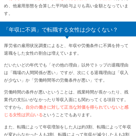
め、他雇用形態を合算した平均給与よりも高い金額となっていま
す。
「年収に不満」で転職する女性は少なくない？
厚労省の雇用状況調査によると、年収や労働条件に不満を持って
退職をした女性の割合は増えています。
だいたいどの年代でも「その他の理由」以外でトップの退職理由
は「職場の人間関係が悪い」ですが、次にくる退職理由は「収入
が少ない」か「労働時間等の労働条件が悪い」です。
労働時間の条件が悪いということは、残業時間が長かったり、残
業代の支払いがなかったり等収入面にも関わってくる項目です。
ですから、
自分の働きに対して正当な対価を得られていないと感
じる女性は沢山いる
ということでもあります。
また、転職によって年収増加をした人は約3割、転職によって年収
が変わらなかった人も3割、転職によって年収が減少した人も3割